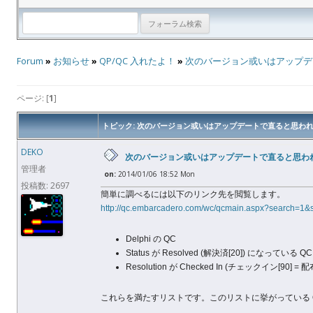
Forum
»
お知らせ
»
QP/QC 入れたよ！
»
次のバージョン或いはアップデ
ページ: [
1
]
トピック: 次のバージョン或いはアップデートで直ると思わ
DEKO
次のバージョン或いはアップデートで直ると思わ
管理者
on:
2014/01/06 18:52 Mon
投稿数: 2697
簡単に調べるには以下のリンク先を閲覧します。
http://qc.embarcadero.com/wc/qcmain.aspx?search=1&
Delphi の QC
Status が Resolved (解決済[20]) になっている QC
Resolution が Checked In (チェックイン[90]
これらを満たすリストです。このリストに挙がっている 