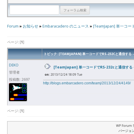
Forum
»
お知らせ
»
Embaracadero のニュース
»
[TeamJapan] 単一コー
ページ: [
1
]
トピック: [TEAMJAPAN] 単一コードでRS-232Cと通信する -
DEKO
[TeamJapan] 単一コードでRS-232cと通信する - 
管理者
on:
2013/12/24 18:09 Tue
投稿数: 2697
http://blogs.embarcadero.com/teamj/2013/12/24/4149/
ページ: [
1
]
WP Forum S
バージョン: 