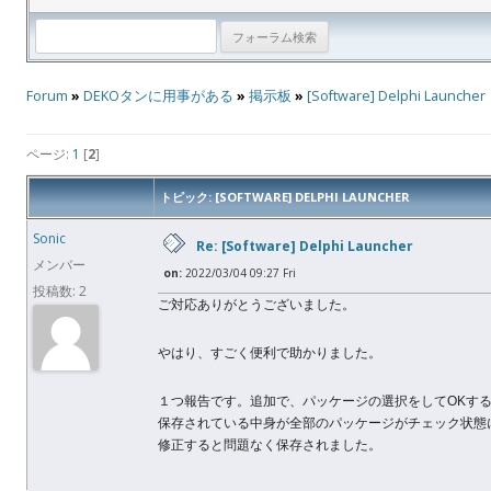
Forum
»
DEKOタンに用事がある
»
掲示板
»
[Software] Delphi Launcher
ページ:
1
[
2
]
トピック: [SOFTWARE] DELPHI LAUNCHER
Sonic
Re: [Software] Delphi Launcher
メンバー
on:
2022/03/04 09:27 Fri
投稿数: 2
ご対応ありがとうございました。
やはり、すごく便利で助かりました。
１つ報告です。追加で、パッケージの選択をしてOKす
保存されている中身が全部のパッケージがチェック状態
修正すると問題なく保存されました。