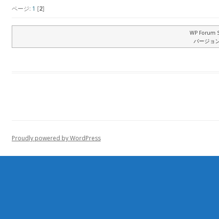
ページ:
1
[
2
]
WP Forum S
バージョン: 
Proudly powered by WordPress