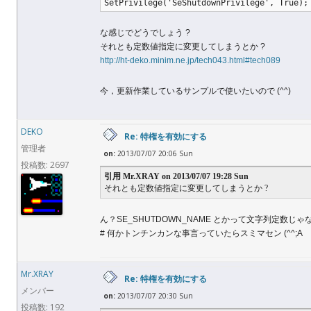
SetPrivilege('SeShutdownPrivilege', True);
な感じでどうでしょう ?
それとも定数値指定に変更してしまうとか ?
http://ht-deko.minim.ne.jp/tech043.html#tech089
今，更新作業しているサンプルで使いたいので (^^)
DEKO
Re: 特権を有効にする
管理者
on:
2013/07/07 20:06 Sun
投稿数: 2697
引用 Mr.XRAY on 2013/07/07 19:28 Sun
それとも定数値指定に変更してしまうとか ?
ん？SE_SHUTDOWN_NAME とかって文字列定数じ
# 何かトンチンカンな事言っていたらスミマセン (^^;A
Mr.XRAY
Re: 特権を有効にする
メンバー
on:
2013/07/07 20:30 Sun
投稿数: 192