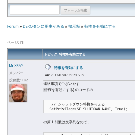
Forum
»
DEKOタンに用事がある
»
掲示板
»
特権を有効にする
ページ: [
1
]
トピック: 特権を有効にする
Mr.XRAY
特権を有効にする
メンバー
on:
2013/07/07 19:28 Sun
投稿数: 192
連絡事項でございやす
[特権を有効にする] のコードの
   // シャットダウン特権を与える
  SetPrivilege(SE_SHUTDOWN_NAME, True);
の第 1 引数は文字列なので，