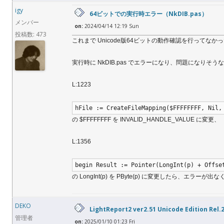
igy
64ビットでの実行時エラー（NkDIB.pas）
メンバー
on:
2024/04/14 12:19 Sun
投稿数: 473
これまで Unicode版64ビットの動作確認を行ってな
実行時に NkDIB.pas でエラーになり、問題になりそ
L:1223
hFile := CreateFileMapping($FFFFFFFF, Nil,
の $FFFFFFFF を INVALID_HANDLE_VALUE に変更、
L:1356
begin Result := Pointer(LongInt(p) + Offse
の LongInt(p) を PByte(p) に変更したら、エラーが
DEKO
LightReport2 ver2.51 Unicode Edition Rel.
管理者
on:
2025/01/10 01:23 Fri