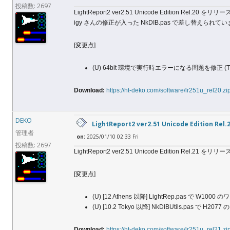
投稿数: 2697
LightReport2 ver2.51 Unicode Edition Rel.20 
igy さんの修正が入った NkDIB.pas で差し替えられて
[変更点]
(U) 64bit 環境で実行時エラーになる問題を修正 (Thank
Download:
https://ht-deko.com/software/lr251u_rel20.zi
DEKO
LightReport2 ver2.51 Unicode Edition Rel.
管理者
on:
2025/01/10 02:33 Fri
投稿数: 2697
LightReport2 ver2.51 Unicode Edition Rel.21 
[変更点]
(U) [12 Athens 以降] LightRep.pas で W
(U) [10.2 Tokyo 以降] NkDIBUtils.pas で 
Download:
https://ht-deko.com/software/lr251u_rel21.zi