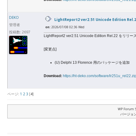
DEKO
LightReport2 ver2.51 Unicode Edition Rel.
管理者
on:
2026/07/08 02:36 Wed
投稿数: 2697
LightReport2 ver2.51 Unicode Edition Rel.22 
[変更点]
(U) Delphi 13 Florence 用のパッケージを追加
Download:
https://ht-deko.com/software/lr251u_rel22.zi
ページ:
1
2
3
[
4
]
WP Forum S
バージョン: 