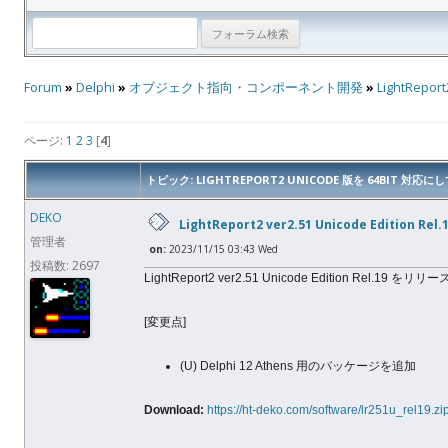
Forum
»
Delphi
»
オブジェクト指向・コンポーネント開発
»
LightRepo
ページ:
1
2
3
[
4
]
トピック: LIGHTREPORT2 UNICODE 版を 64BIT 対応に
DEKO
LightReport2 ver2.51 Unicode Edition Rel.
管理者
on:
2023/11/15 03:43 Wed
投稿数: 2697
LightReport2 ver2.51 Unicode Edition Rel.19 
[変更点]
(U) Delphi 12 Athens 用のパッケージを追加
Download:
https://ht-deko.com/software/lr251u_rel19.zi