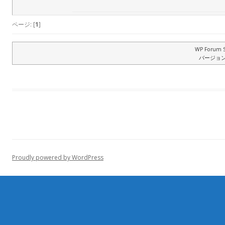
ページ: [
1
]
WP Forum S
バージョン: 
Proudly powered by WordPress