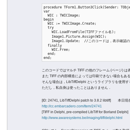
procedure TForm1.Button3Click(Sender: TObj
var
  WIC : TWICImage;
begin
  WIC := TWICImage.Create;
  try
    WIC.LoadFromFile(TIFFファイル名);
    Image1.Picture.Assign(WIC);
    Image1.Update;  //このコードは，表
  finally
    WIC.Free;
  end;
end;
このコードではマルチ TIFF の他のフレーム (ページ) 
また TIFF の内部構造によっては印刷できない場合もあるよ
そんな場合は，LibTiffDelphi というライブラリを使
ただし，私自身は使ったことはありません．
[ID: 24741, LibTiffDelphi patch to 3.8.2 libt
http://cc.embarcadero.com/Item/24741
[TIFF in Delphi, pre-compiled LibTiff for Borland Delphi]
http://www.awaresystems.be/imaging/tiff/delphi.html