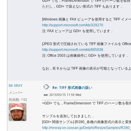
GDI+ でも，FrameDimension で TIFF のページ数
ただし，GDI+ で扱えない形式の TIFF もあります．
[Windows 画像と FAX ビューアを使用すると TIFF 
http://support.microsoft.com/kb/329270
注: FAX ビューアは GDI+ を使用しています．
[JPEG 形式で圧縮されている TIFF 画像ファイルを Office 
http://support.microsoft.com/kb/885938
注: Office 2003 は画像操作に GDI+ を使用しています．
なお，IE 9 からは TIFF 画像の表示が可能となってい
Mr.XRAY
Re: TIFF 形式画像の扱い
メンバー
on:
2013/05/15 11:59 Wed
投稿数: 192
>GDI+ でも，FrameDimension で TIFF のページ
サンプルを追加しておきました．
[GDI+ 関係サンプル] [R280_各種の画像形式の表示と変換
http://mrxray.on.coocan.jp/Delphi/ResizeSamples/R