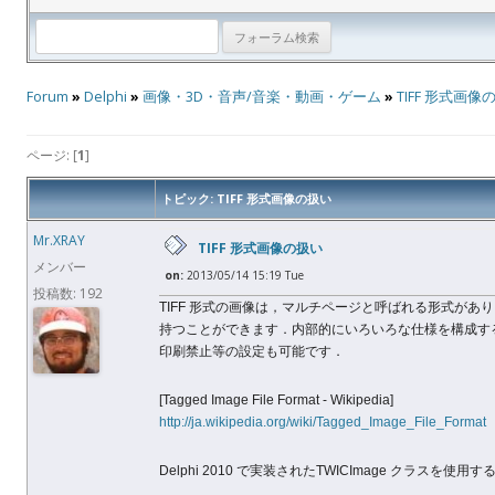
Forum
»
Delphi
»
画像・3D・音声/音楽・動画・ゲーム
»
TIFF 形式画像
ページ: [
1
]
トピック: TIFF 形式画像の扱い
Mr.XRAY
TIFF 形式画像の扱い
メンバー
on:
2013/05/14 15:19 Tue
投稿数: 192
TIFF 形式の画像は，マルチページと呼ばれる形式が
持つことができます．内部的にいろいろな仕様を構成す
印刷禁止等の設定も可能です．
[Tagged Image File Format - Wikipedia]
http://ja.wikipedia.org/wiki/Tagged_Image_File_Format
Delphi 2010 で実装されたTWICImage クラスを使