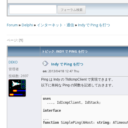
Forum
»
Delphi
»
インターネット・通信
»
Indy で Ping を打つ
ページ: [
1
]
トピック: INDY で PING を打つ
DEKO
Indy で Ping を打つ
管理者
on:
2013/04/18 12:47 Thu
投稿数: 2697
Ping は Indy の TIdIcmpClient で実現できます。
以下に単純な Ping の関数を記述しておきます。
uses
  ..., IdIcmpClient, IdStack;
interface
...
function
 SimplePing(AHost: 
string
; ATimeou