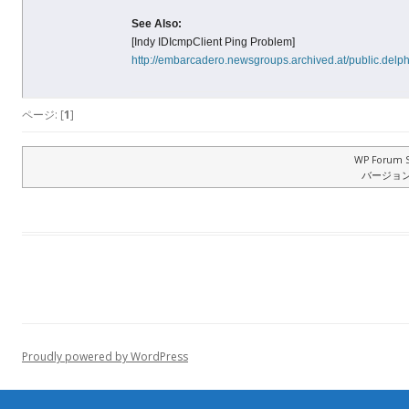
See Also:
[Indy IDIcmpClient Ping Problem]
http://embarcadero.newsgroups.archived.at/public.delp
ページ: [
1
]
WP Forum S
バージョン: 
Proudly powered by WordPress