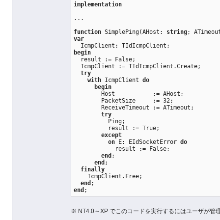
implementation
...
function
 SimplePing(AHost: 
string
; ATimeou
var
  IcmpClient: TIdIcmpClient;
begin
  result := False;
  IcmpClient := TIdIcmpClient.Create;
try
with
 IcmpClient 
do
begin
        Host           := AHost;
        PacketSize     := 32;
        ReceiveTimeout := ATimeout;
try
          Ping;
          result := True;
except
on
 E: EIdSocketError 
do
            result := False;
end
;
end
;
finally
    IcmpClient.Free;
end
;
end
;
※ NT4.0～XP でこのコードを実行するにはユーザが