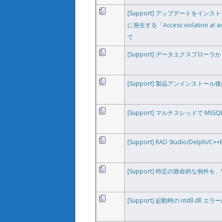
[Support] アップデートをイ
に発生する「Access violation at a
て
[Support] データエクスプローラか
[Support] 製品アンインストー
[Support] マルチスレッドで MSS
[Support] RAD Studio/Del
[Support] 特定の致命的な例外を、
[Support] 起動時の ntdll.dll 