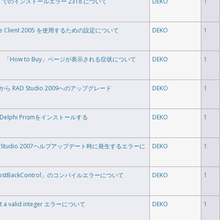
pdate 1 でのインストールエラー 2318 について
DEKO
1
Native Client 2005 を使用するための設定について
DEKO
1
010起動時、「How to Buy」ページが表示される症状について
DEKO
1
 2009から RAD Studio 2009へのアップグレード
DEKO
1
として Delphi Prismをインストールする
DEKO
1
phi/RAD Studio 2007ヘルプアップデート時に発生するエラーに
DEKO
1
oPostBackControl」のコンパイルエラーについて
DEKO
1
t a valid integer エラーについて
DEKO
1