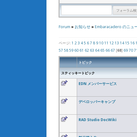
Forum
»
お知らせ
»
Embaracadero のニュ
ページ:
1
2
3
4
5
6
7
8
9
10
11
12
13
14
15
16
57
58
59
60
61
62
63
64
65
66
67
[
68
]
69
70
7
トピック
スティッキートピック
EDN メンバーサービス
デベロッパーキャンプ
RAD Studio DocWiki