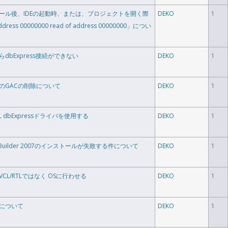
ンストール後、IDEの起動時、または、プロジェクトを開く際
DEKO
1
ddress 00000000 read of address 00000000」につい
らdbExpress接続ができない
DEKO
1
ル後のGACの削除について
DEKO
1
QL dbExpressドライバを使用する
DEKO
1
phi/C++Builder 2007のインストールが失敗する件について
DEKO
1
VCL/RTLではなく OSに行わせる
DEKO
1
エラーについて
DEKO
1