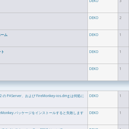
DEKO
3
DEKO
2
ホーム
DEKO
1
ート
DEKO
1
DEKO
1
ate 2 の PAServer、および FireMonkey-ios.dmg は何処に
DEKO
1
4.2 に FireMonkey パッケージをインストールすると失敗します
DEKO
1