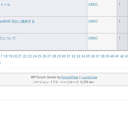
ンストール
DEKO
1
Blackfish SQLに接続する
DEKO
1
80 について
DEKO
1
17
18
19
20
21
22
23
24
25
26
27
28
29
30
31
32
33
34
35
36
37
38
39
40
41
42
4
1
WP Forum Server by
ForumPress
|
LucidCrew
バージョン: 1.7.5 ; ページロード: 0.279 sec.