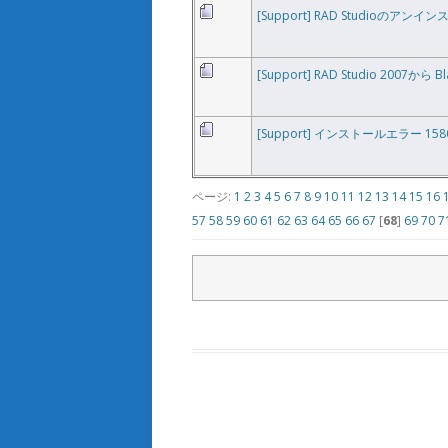
[Support] RAD Studioのアンイ
[Support] RAD Studio 2007から 
[Support] インストールエラー 15
ページ:
1
2
3
4
5
6
7
8
9
10
11
12
13
14
15
16
57
58
59
60
61
62
63
64
65
66
67
[
68
]
69
70
7