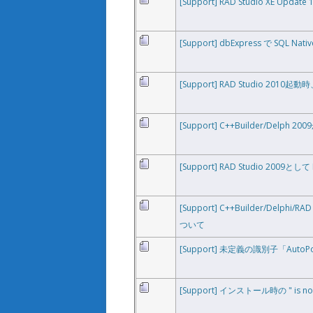
[Support] RAD Studio XE U
[Support] dbExpress で SQL 
[Support] RAD Studio 2
[Support] C++Builder/Delph
[Support] RAD Studio 2009
[Support] C++Builder/Del
ついて
[Support] 未定義の識別子「Aut
[Support] インストール時の " is no