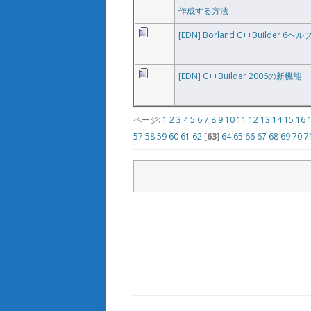
作成する方法
[EDN] Borland C++Builde
[EDN] C++Builder 2006の新機能
ページ:
1
2
3
4
5
6
7
8
9
10
11
12
13
14
15
16
57
58
59
60
61
62
[
63
]
64
65
66
67
68
69
70
7