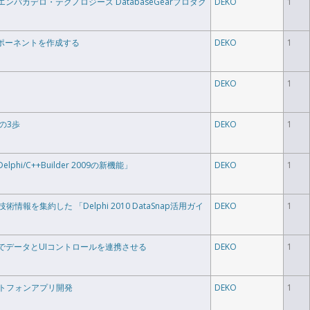
「エンバカデロ・テクノロジーズ DatabaseGearプロダク
DEKO
1
HPでコンポーネントを作成する
DEKO
1
DEKO
1
じめの3歩
DEKO
1
lphi/C++Builder 2009の新機能」
DEKO
1
の技術情報を集約した 「Delphi 2010 DataSnap活用ガイ
DEKO
1
ぶだけでデータとUIコントロールを連携させる
DEKO
1
スマートフォンアプリ開発
DEKO
1