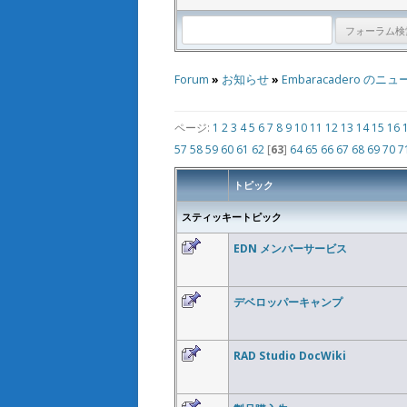
Forum
»
お知らせ
»
Embaracadero のニュ
ページ:
1
2
3
4
5
6
7
8
9
10
11
12
13
14
15
16
57
58
59
60
61
62
[
63
]
64
65
66
67
68
69
70
7
トピック
スティッキートピック
EDN メンバーサービス
デベロッパーキャンプ
RAD Studio DocWiki