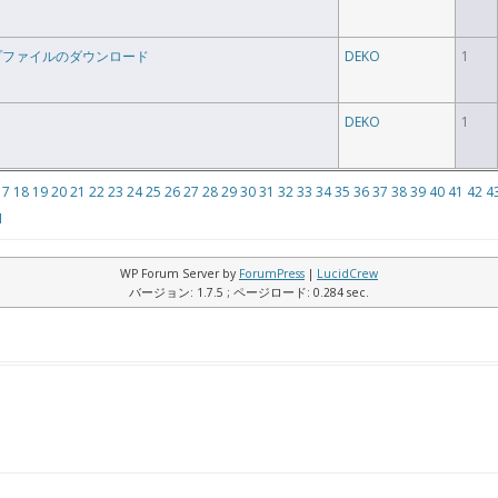
r 6ヘルプファイルのダウンロード
DEKO
1
DEKO
1
17
18
19
20
21
22
23
24
25
26
27
28
29
30
31
32
33
34
35
36
37
38
39
40
41
42
4
1
WP Forum Server by
ForumPress
|
LucidCrew
バージョン: 1.7.5 ; ページロード: 0.284 sec.