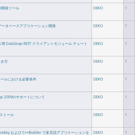
RAD開発ツール
DEKO
1
phiでデータベースアプリケーション開発
DEKO
1
タベース用 DataSnap REST クライアントモジュール チュート
DEKO
1
の歩き方
DEKO
1
のインストールにおける必要条件
DEKO
1
aSnap 2009のサポートについて
DEKO
1
インストール
DEKO
1
reMonkey および C++Builder で多言語アプリケーションを
DEKO
1