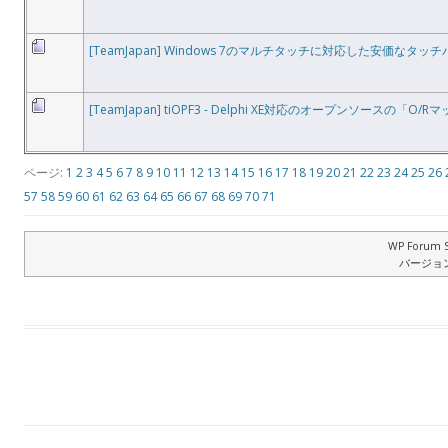
[TeamJapan] Windows 7のマルチタッチに対応した安価なタッ
[TeamJapan] tiOPF3 - Delphi XE対応のオープンソースの「O/
ページ:
1
2
3
4
5
6
7
8
9
10
11
12
13
14
15
16
17
18
19
20
21
22
23
24
25
26
57
58
59
60
61
62
63
64
65
66
67
68
69
70
71
WP Forum S
バージョン: 