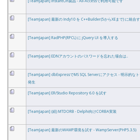
[TeamJapan] InstantOn製品 - All-Accessで利用可能です
[TeamJapan] 最新の Indy10 を C++Builder(5からXEまで) に統合
[TeamJapan] RadPHP(RPCL) に jQuery UI を導入する
[TeamJapan] EDNアカウントのパスワードを忘れた場合は..
[TeamJapan] dbExpressでMS SQL Serverにアクセス - 
発生
[TeamJapan] ER/Studio Repository 6.0 を試す
[TeamJapan] (続) MTDORB - Delphi向けCORBA実装
[TeamJapan] 最新のWAMP環境を試す - WampServer(PHP5.3.5)