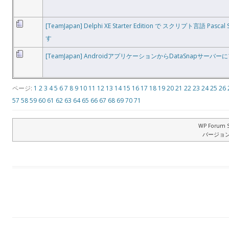
[TeamJapan] Delphi XE Starter Edition で スクリプト言語 Pascal S
す
[TeamJapan] AndroidアプリケーションからDataSnapサーバ
ページ:
1
2
3
4
5
6
7
8
9
10
11
12
13
14
15
16
17
18
19
20
21
22
23
24
25
26
57
58
59
60
61
62
63
64
65
66
67
68
69
70
71
WP Forum S
バージョン: 