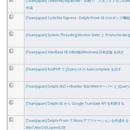
[TeamJapan] TWebFileDispatcher - 30秒で「スタンドアロン
作成
[TeamJapan] CodeSite Express - Delphi Prism XE のロギン
[TeamJapan] System.Threading.Monitor.Enter と Prismのlocki
[TeamJapan] InterBase XE 64bit版(Windows) 日本語版 を試す
[TeamJapan] RadPHP で jQuery UI の Autocomplete を試す
[TeamJapan] Delphi XE(C++Builder XE)のWebサーバー と jQuery 
[TeamJapan] Delphi XE から Google Translate API を利用する
[TeamJapan] Delphi Prism で Monoアプリケーションを作成する 
Win7,MacOSX,openSUSE