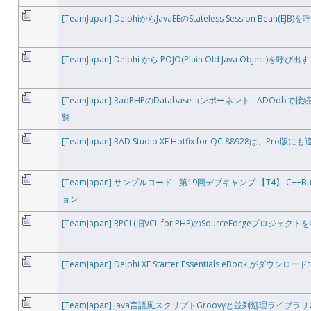
[TeamJapan] DelphiからJavaEEのStateless Session Bean(EJB
[TeamJapan] Delphi から POJO(Plain Old Java Object)を呼び出す
[TeamJapan] RadPHPのDatabaseコンポーネント - ADOd
覧
[TeamJapan] RAD Studio XE Hotfix for QC 88928は、Pro
[TeamJapan] サンプルコード - 第19回デブキャンプ 【T4】 C++
ョン
[TeamJapan] RPCL(旧VCL for PHP)のSourceForgeプロジェク
[TeamJapan] Delphi XE Starter Essentials eBook がダウン
[TeamJapan] Java言語風スクリプトGroovyと並列処理ライブラリG