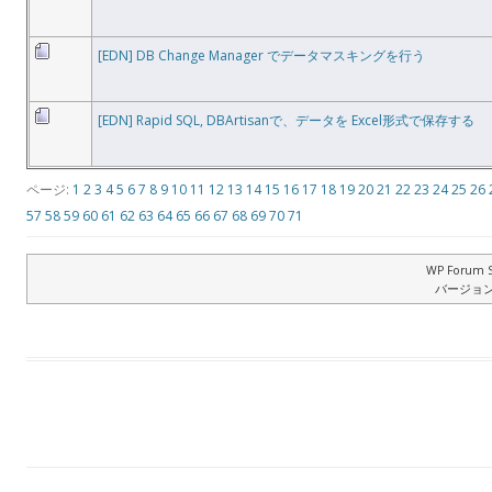
[EDN] DB Change Manager でデータマスキングを行う
[EDN] Rapid SQL, DBArtisanで、データを Excel形式で保存する
ページ:
1
2
3
4
5
6
7
8
9
10
11
12
13
14
15
16
17
18
19
20
21
22
23
24
25
26
57
58
59
60
61
62
63
64
65
66
67
68
69
70
71
WP Forum S
バージョン: 