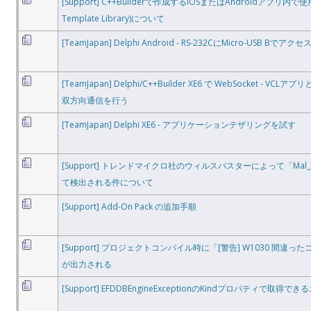
[Support] C++Builderで作成するiOSまたはAndroidアプリ内で使用す
Template Library)について
[TeamJapan] Delphi Android - RS-232CにMicro-USB Bでアクセ
[TeamJapan] Delphi/C++Builder XE6 で WebSocket - VCLア
双方向通信を行う
[TeamJapan] Delphi XE6 - アプリケーションテザリングを試す
[Support] トレンドマイクロ社のウィルスバスターによって「Mal_
て検出される件について
[Support] Add-On Pack の追加手順
[Support] プロジェクトコンパイル時に「[警告] W1030 間違ったコン
が出力される
[Support] EFDDBEngineExceptionのKindプロパティで取