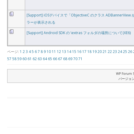
[Support] iOSデバイスで「ObjectiveC のクラス ADBannerV
ラーが表示される
[Support] Android SDK の \extras フォルダの場所について(XE6)
ページ:
1
2
3
4
5
6
7
8
9
10
11
12
13
14
15
16
17
18
19
20
21
22
23
24
25
26
57
58
59
60
61
62
63
64
65
66
67
68
69
70
71
WP Forum S
バージョン: 