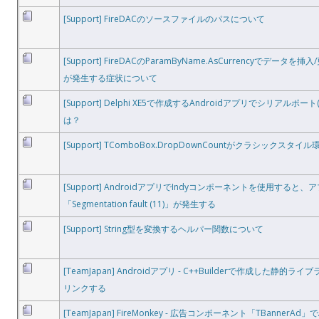
[Support] FireDACのソースファイルのパスについて
[Support] FireDACのParamByName.AsCurrencyでデー
が発生する症状について
[Support] Delphi XE5で作成するAndroidアプリでシリアルポート
は？
[Support] TComboBox.DropDownCountがクラシックス
[Support] AndroidアプリでIndyコンポーネントを使用すると
「Segmentation fault (11)」が発生する
[Support] String型を変換するヘルパー関数について
[TeamJapan] Androidアプリ - C++Builderで作成した静的ライブ
リンクする
[TeamJapan] FireMonkey - 広告コンポーネント「TBannerA