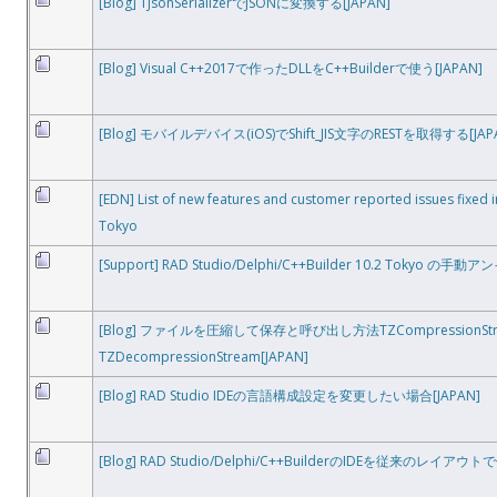
[Blog] TJsonSerializerでJSONに変換する[JAPAN]
[Blog] Visual C++2017で作ったDLLをC++Builderで使う[JAPAN]
[Blog] モバイルデバイス(iOS)でShift_JIS文字のRESTを取得する[JAP
[EDN] List of new features and customer reported issues fixed 
Tokyo
[Support] RAD Studio/Delphi/C++Builder 10.2 Tokyo 
[Blog] ファイルを圧縮して保存と呼び出し方法TZCompressionStr
TZDecompressionStream[JAPAN]
[Blog] RAD Studio IDEの言語構成設定を変更したい場合[JAPAN]
[Blog] RAD Studio/Delphi/C++BuilderのIDEを従来のレイアウトで