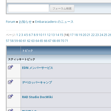
Forum
»
お知らせ
»
Embaracadero のニュース
ページ:
1
2
3
4
5
6
7
8
9
10
11
12
13
14
15
[
16
]
17
18
19
20
21
22
23
24
25
2
57
58
59
60
61
62
63
64
65
66
67
68
69
70
71
トピック
スティッキートピック
EDN メンバーサービス
デベロッパーキャンプ
RAD Studio DocWiki