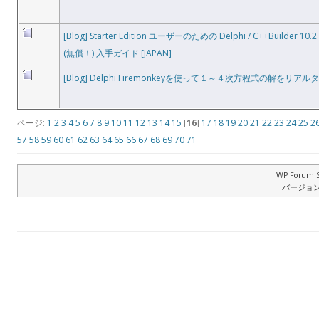
[Blog] Starter Edition ユーザーのための Delphi / C++Builder 10.2 T
(無償！) 入手ガイド [JAPAN]
[Blog] Delphi Firemonkeyを使って１～４次方程式の解をリアルタ
ページ:
1
2
3
4
5
6
7
8
9
10
11
12
13
14
15
[
16
]
17
18
19
20
21
22
23
24
25
2
57
58
59
60
61
62
63
64
65
66
67
68
69
70
71
WP Forum S
バージョン: 