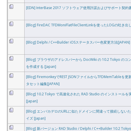
[EDN] InterBase 2017 ソフトウェア使用許諾およびサポート契約書 
[Blog] FireDAC TFDMoniFlatFileClientLinkを使ったLOGの吐き出
[Blog] Delphi / C++Builder iOSステータスバー色変更方法[JAPAN]
[Blog] ブラウザのアドレスバーから DocWiki の 10.2 Tokyo
を作成する [Japan]
[Blog] FiremonkeyでREST JSONファイルからTFDMemTab
タセット編集[JAPAN]
[Blog] 10.2 Tokyo で高速化された RAD Studio のインスト
[Japan]
[Blog] エンバカデロのURLに似たドメインに間違って接続しないため
イズ [Japan]
[Blog] 新バージョン RAD Studio / Delphi / C++Builder 10.2 To