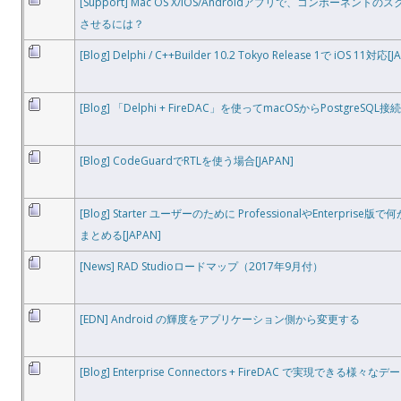
[Support] Mac OS X/iOS/Androidアプリで、コンポーネ
させるには？
[Blog] Delphi / C++Builder 10.2 Tokyo Release 1で iOS 11対応[J
[Blog] 「Delphi + FireDAC」を使ってmacOSからPostgreSQL接続[
[Blog] CodeGuardでRTLを使う場合[JAPAN]
[Blog] Starter ユーザーのために ProfessionalやEnterpri
まとめる[JAPAN]
[News] RAD Studioロードマップ（2017年9月付）
[EDN] Android の輝度をアプリケーション側から変更する
[Blog] Enterprise Connectors + FireDAC で実現できる様々なデ