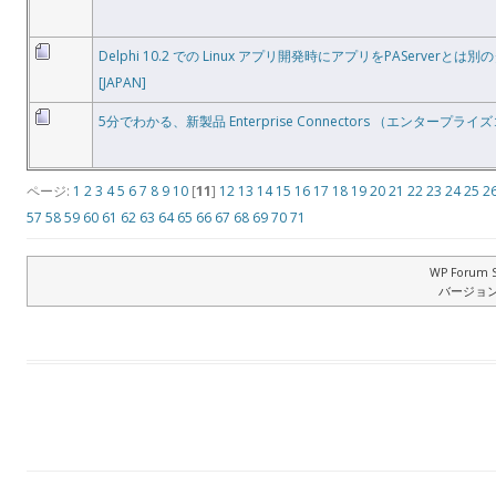
Delphi 10.2 での Linux アプリ開発時にアプリをPAServer
[JAPAN]
5分でわかる、新製品 Enterprise Connectors （エンタープライ
ページ:
1
2
3
4
5
6
7
8
9
10
[
11
]
12
13
14
15
16
17
18
19
20
21
22
23
24
25
2
57
58
59
60
61
62
63
64
65
66
67
68
69
70
71
WP Forum S
バージョン: 