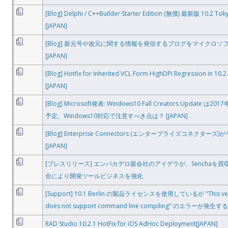
[Blog] Delphi / C++Builder Starter Edition (無償) 最新版 10.2 T
[JAPAN]
[Blog] 新元号や改元に関する情報を発信するブログをマイクロ
[JAPAN]
[Blog] Hotfix for Inherited VCL Form HighDPI Regression
[JAPAN]
[Blog] Microsoft発表: Windows10 Fall Creators Update
予定。Windows10対応で注意すべき点は？ [JAPAN]
[Blog] Enterprise Connectors (エンタープライズコネクタ
[JAPAN]
[プレスリリース] エンバカデロ親会社のアイデラが、Senchaを
合により開発ツールビジネスを強化
[Support] 10.1 Berlin の製品ライセンスを使用しているが "This versi
does not support command line compiling" のエラーが発生する
RAD Studio 10.2.1 HotFix for iOS AdHoc Deployment[JAPAN]