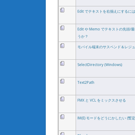
Edit でテキストを右揃えにする
Edit や Memo でテキストの
うか？
モバイル端末のサスペンド＆レジ
SelectDirectory (Windows)
Text2Path
FMX と VCL をミックスさせる
IM(E) モードをどうにかしたい (暫定