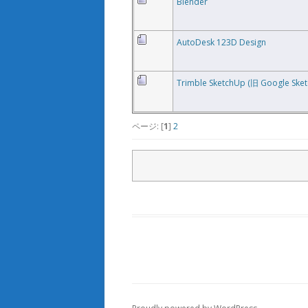
Blender
AutoDesk 123D Design
Trimble SketchUp (旧 Google Ske
ページ: [
1
]
2