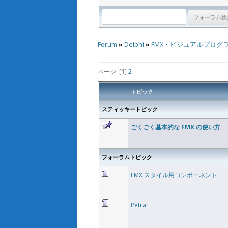
Forum
»
Delphi
»
FMX・ビジュアルプログ
ページ: [
1
]
2
トピック
スティッキートピック
ごくごく基本的な FMX の使い方
フォーラムトピック
FMX スタイル用コンポーネント
Petra