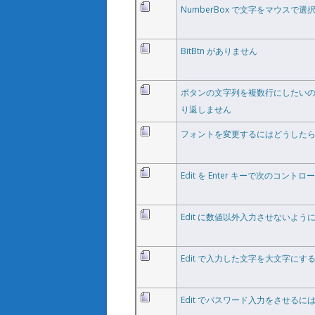
NumberBox で文字をマウス
BitBtn がありません
ボタンの文字列を複数行にしたいのですが、T
り返しません
フォントを変更するにはどうした
Edit を Enter キーで次の
Edit に数値以外入力させないよ
Edit で入力した文字を大文字に
Edit でパスワード入力をさせる