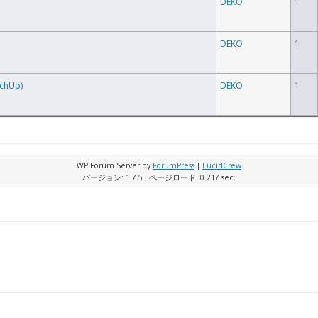
DEKO
1
DEKO
1
tchUp)
DEKO
1
WP Forum Server by
ForumPress
|
LucidCrew
バージョン: 1.7.5 ; ページロード: 0.217 sec.