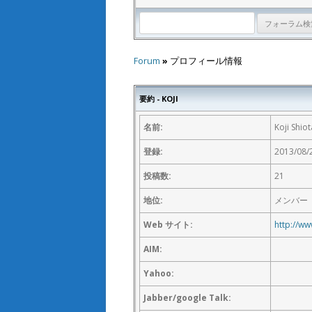
Forum
»
プロフィール情報
要約 - KOJI
名前:
Koji Shiot
登録:
2013/08/
投稿数:
21
地位:
メンバー
Web サイト:
http://ww
AIM:
Yahoo:
Jabber/google Talk: