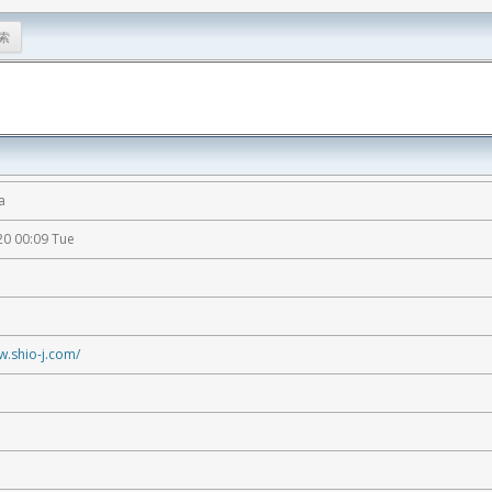
a
20 00:09 Tue
w.shio-j.com/