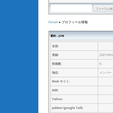
Forum
»
プロフィール情報
要約 - JUN
名前:
登録:
2021/03/2
投稿数:
6
地位:
メンバー
Web サイト:
AIM:
Yahoo:
Jabber/google Talk: