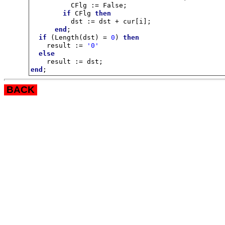
          CFlg := False;

if
 CFlg 
then
          dst := dst + cur[i];

end
;

if
 (Length(dst) = 
0
) 
then
    result := 
'0'
else
end
;
BACK