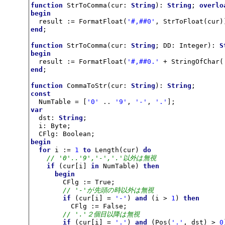
function
 StrToComma(cur: 
String
): 
String
; 
overlo
begin

  result := FormatFloat(
'#,##0'
end
;

function
 StrToComma(cur: 
String
; DD: Integer): 
S
begin

  result := FormatFloat(
'#,##0.'
 + StringOfChar(
end
;

function
 CommaToStr(cur: 
String
): 
String
const

  NumTable = [
'0'
 .. 
'9'
, 
'-'
, 
'.'
var

  dst: 
String
;

  i: Byte;

begin
for
 i := 
1
to
 Length(cur) 
do
// '0'..'9','-','.'以外は無視
if
 (cur[i] 
in
 NumTable) 
then
begin
        CFlg := True;

// '-'が先頭の時以外は無視
if
 (cur[i] = 
'-'
) 
and
 (i > 
1
) 
then
          CFlg := False;

// '.'２個目以降は無視
if
 (cur[i] = 
'.'
) 
and
 (Pos(
'.'
, dst) > 
0