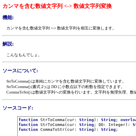
カンマを含む数値文字列 <-> 数値文字列変換
機能:
カンマを含む数値文字列 <-> 数値文字列を相互に変換します。
解説:
こんなもんでしょ。
ソースについて:
StrToComma() は単純にカンマを含む数値文字列に変換しています。
StrToComma() (書式２) は DD に小数点以下の桁数を指定できます。
CommaToStr() は数値文字列への変換を行います。文字列を無理矢
ソースコード:
function
 StrToComma(cur: 
String
): 
String
; 
overlo
function
 StrToComma(cur: 
String
; DD: Integer): 
S
function
 CommaToStr(cur: 
String
): 
String
;
