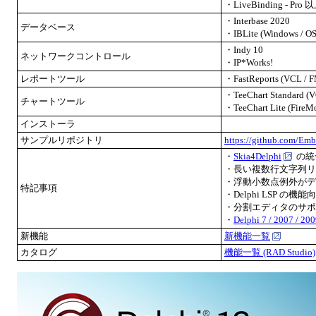
・LiveBinding - Pro 
・Interbase 2020
データベース
・IBLite (Windows / 
・Indy 10
ネットワークコントロール
・IP*Works!
レポートツール
・FastReports (VCL / 
・TeeChart Standard (
チャートツール
・TeeChart Lite (FireM
インストーラ
サンプルリポジトリ
https://github.com/E
・
Skia4Delphi
の統
・長い複数行文字列リ
・浮動小数点例外がデ
特記事項
・Delphi LSP の機能
・分割エディタのサポート
・
Delphi 7 / 2007 /
新機能
新機能一覧
カタログ
機能一覧 (RAD Studio)