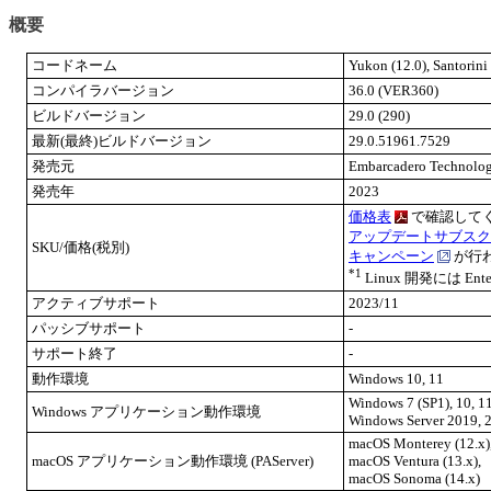
概要
コードネーム
Yukon (12.0), Santorini 
コンパイラバージョン
36.0 (VER360)
ビルドバージョン
29.0 (290)
最新(最終)ビルドバージョン
29.0.51961.7529
発売元
Embarcadero Technolog
発売年
2023
価格表
で確認して
アップデートサブスク
SKU/価格(税別)
キャンペーン
が行
*1
Linux 開発には En
アクティブサポート
2023/11
パッシブサポート
-
サポート終了
-
動作環境
Windows 10, 11
Windows 7 (SP1), 10, 1
Windows アプリケーション動作環境
Windows Server 2019, 
macOS Monterey (12.x)
macOS アプリケーション動作環境 (PAServer)
macOS Ventura (13.x),
macOS Sonoma (14.x)