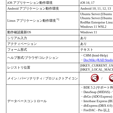
iOS アプリケーション動作環境
iOS 16, 17
Android アプリケーション動作環境
Android 10, 11, 12, 13
Ubuntu Server (Ubuntu 
Ubuntu Server (Ubuntu 
*1
Linux アプリケーション動作環境
RedHat Enterprise L
Windows 11 WSL2
動作確認最新OS
Windows 11
シリアル入力
あり
アクティベーション
あり
フォーム形式
テキスト
・CHM (html-Help)
ヘルプ形式/ブラウザ/コレクション
・
DocWiki (RAD Studio
[HKEY_CURRENT_USER\
レジストリ位置
[HKEY_LOCAL_MACHI
メイン / パーソナリティ / プロジェクトアイコン
/
・BDE 5.2 (サポート外)
・DataSnap (MIDAS
・dbGo (ADO Express)
データベースコントロール
・Interbase Express (I
・dbExpress (DBX 4.
・FireDAC - Pro 以上